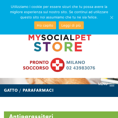
Utilizziamo i cookie per essere sicuri che tu possa avere la
migliore esperienza sul nostro sito. Se continui ad utilizzare
questo sito noi assumiamo che tu ne sia felice.
Ho capito
Leggi di più
MENU
GATTO / PARAFARMACI
CANE
GATTO
Antiparassitari