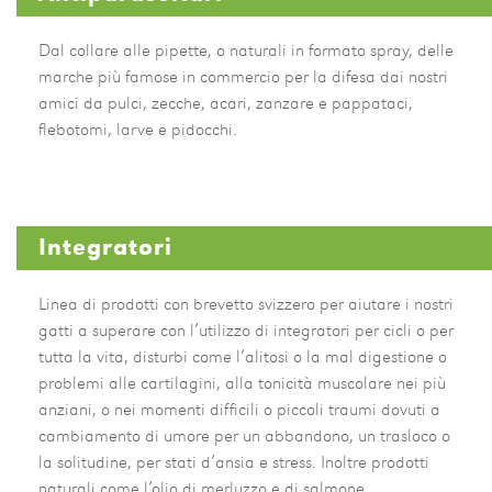
RODITORI
Dal collare alle pipette, o naturali in formato spray, delle
SERVIZI
marche più famose in commercio per la difesa dai nostri
CHI SIAMO
amici da pulci, zecche, acari, zanzare e pappataci,
flebotomi, larve e pidocchi.
EVENTI
LAVORA CON NOI
DOVE SIAMO
Integratori
Linea di prodotti con brevetto svizzero per aiutare i nostri
gatti a superare con l’utilizzo di integratori per cicli o per
tutta la vita, disturbi come l’alitosi o la mal digestione o
problemi alle cartilagini, alla tonicità muscolare nei più
anziani, o nei momenti difficili o piccoli traumi dovuti a
cambiamento di umore per un abbandono, un trasloco o
la solitudine, per stati d’ansia e stress. Inoltre prodotti
naturali come l’olio di merluzzo e di salmone.